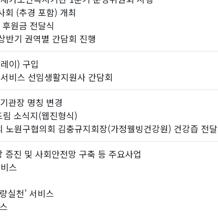
사회 (추경 포함) 개최
 후원금 전달식
상반기 권역별 간담회 진행
레이) 구입
봄서비스 선임생활지원사 간담회
기관장 명칭 변경
드림 소식지(웹진형식)
 노원구협의회 김충규지회장(가정웰빙건강원) 건강즙 전
강 증진 및 사회안전망 구축 등 주요사업
서비스
사랑실천’ 서비스
비스