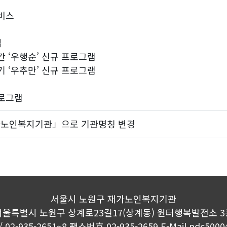
서비스
업
간 ‘우행순’ 신규 프로그램
기 ‘우추만’ 신규 프로그램
프로그램
가노인복지기관」으로 기관명칭 변경
서울시 노원구 재가노인복지기관
서울특별시 노원구 상계로23길17(상계동)
원터행복발전소 3
 02-935-2651~8
팩스번호 02-935-2659
E-Mail ndc500