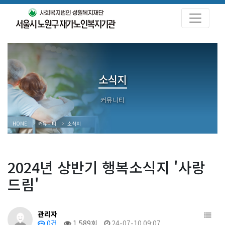
소식지
HOME
커뮤니티
소식지
2024년 상반기 행복소식지 '사랑
드림'
관리자
0건
1,589회
24-07-10 09:07