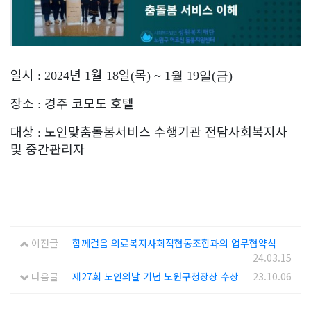
일시
년
월
일
목
: 2024
1
18
(
) ~ 1월 19일(금)
장소
경주 코모도 호텔
:
대상
노인맞춤돌봄서비스 수행기관 전담사회복지사
:
및 중간관리자
이전글
함께걸음 의료복지사회적협동조합과의 업무협약식
24.03.15
다음글
제27회 노인의날 기념 노원구청장상 수상
23.10.06