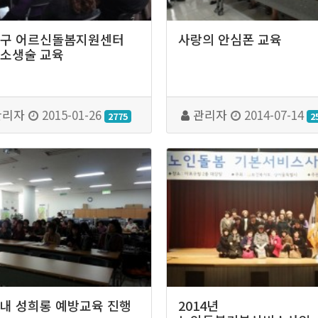
구 어르신돌봄지원센터
사랑의 안심폰 교육
소생술 교육
관리자
2015-01-26
관리자
2014-07-14
2775
2
내 성희롱 예방교육 진행
2014년