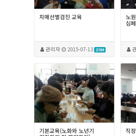
치매선별검진 교육
노원
심폐
관리자
2015-07-13
2789
기본교육(노화와 노년기
직장