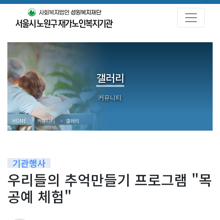
갤러리
HOME
커뮤니티
갤러리
기관행사
우리들의 추억만들기 프로그램 "목
공예 체험"