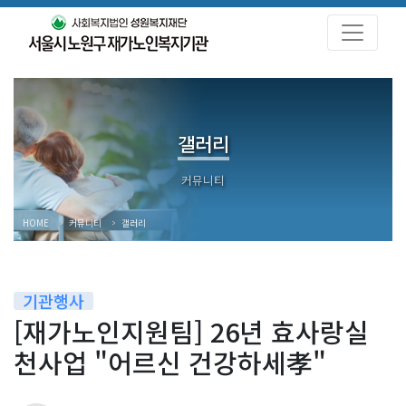
갤러리
HOME
커뮤니티
갤러리
기관행사
[재가노인지원팀] 26년 효사랑실
천사업 "어르신 건강하세孝"