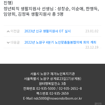
진행)
정년퇴직 생활지원사 선생님 : 성창순, 이순애, 한맹득,
임양희, 김정옥 생활지원사 총 5명
이전글
2023년 신규 생활지원사 OT 실시
23.01.02
다음글
2022년 노원구 4분기 노인맞춤돌봄협의체 회의 개최
22.12.19
서울시 노원구 재가노인복지기관
서울특별시 노원구 상계로23길17(상계동)
원터행복발전소 3층
전화번호 02-935-5000 / 02-935-2651~8
팩스번호 02-935-2659
E-Mail ndc5000@nowondolbom.or.kr
관리자