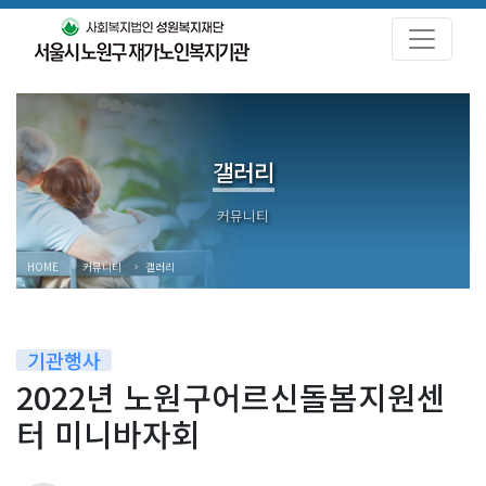
갤러리
HOME
커뮤니티
갤러리
기관행사
2022년 노원구어르신돌봄지원센
터 미니바자회