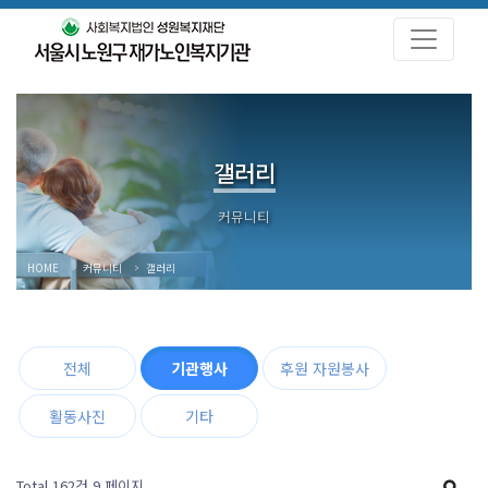
갤러리
HOME
커뮤니티
갤러리
전체
기관행사
후원 자원봉사
활동사진
기타
Total 162건
9 페이지