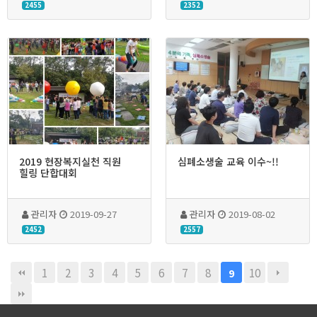
2455
2352
2019 현장복지실천 직원
심폐소생술 교육 이수~!!
힐링 단합대회
관리자
2019-09-27
관리자
2019-08-02
2452
2557
1
2
3
4
5
6
7
8
10
9