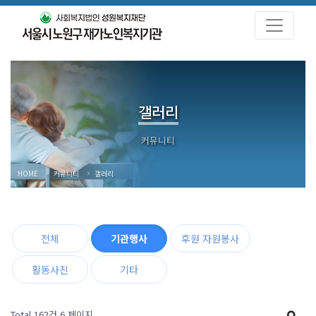
갤러리
HOME
커뮤니티
갤러리
전체
기관행사
후원 자원봉사
활동사진
기타
Total 162건
6 페이지